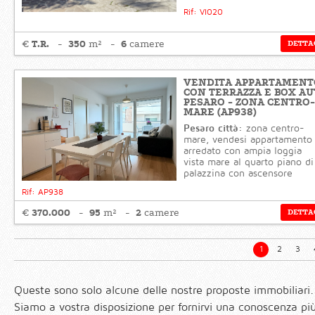
Rif: VI020
T.R.
350
6
€
m²
camere
DETTA
VENDITA APPARTAMENT
CON TERRAZZA E BOX A
PESARO - ZONA CENTRO-
MARE (AP938)
Pesaro città:
zona centro-
mare, vendesi appartamento
arredato con ampia loggia
vista mare al quarto piano di
palazzina con ascensore
Rif: AP938
370.000
95
2
€
m²
camere
DETTA
1
2
3
Queste sono solo alcune delle nostre proposte immobiliari.
Siamo a vostra disposizione per fornirvi una conoscenza più