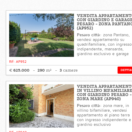
VENDITA APPARTAMENT
CON GIARDINO E GARAG
PESARO - ZONA PANTAN
(AP952)
Pesaro città:
zona Pantano,
vendesi appartamento su
quadrifamiliare, con ingresso
indipendente, mansarda,
giardino esclusivo e garage
Rif: AP952
625.000
290
3
€
m²
camere
DETTA
VENDITA APPARTAMENT
IN VILLINO BIFAMILIAR
CON GIARDINO PESARO -
ZONA MARE (AP940)
Pesaro città:
zona mare, in
villino bifamiliare, vendesi
appartamento al piano terra
con ingresso indipendente e
giardino esclusivo