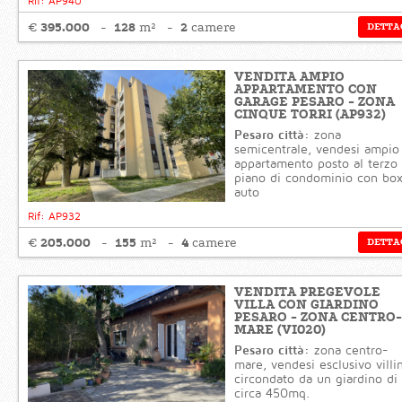
Rif: AP940
395.000
128
2
€
m²
camere
DETTA
VENDITA AMPIO
APPARTAMENTO CON
GARAGE PESARO - ZONA
CINQUE TORRI (AP932)
Pesaro città:
zona
semicentrale, vendesi ampio
appartamento posto al terzo
piano di condominio con bo
auto
Rif: AP932
205.000
155
4
€
m²
camere
DETTA
VENDITA PREGEVOLE
VILLA CON GIARDINO
PESARO - ZONA CENTRO-
MARE (VI020)
Pesaro città:
zona centro-
mare, vendesi esclusivo villi
circondato da un giardino di
circa 450mq.