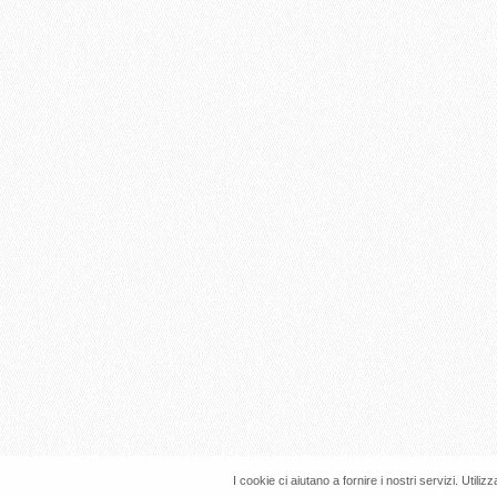
I cookie ci aiutano a fornire i nostri servizi. Utiliz