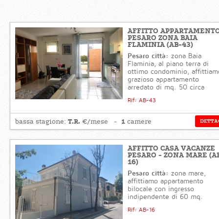
AFFITTO APPARTAMENT
PESARO ZONA BAIA
FLAMINIA (AB-43)
Pesaro città:
zona Baia
Flaminia, al piano terra di
ottimo condominio, affittiam
grazioso appartamento
arredato di mq. 50 circa
Rif: AB-43
T.R.
1
bassa stagione:
€/mese
camere
DETTA
AFFITTO CASA VACANZE
PESARO - ZONA MARE (A
16)
Pesaro città:
zona mare,
affittiamo appartamento
bilocale con ingresso
indipendente di 60 mq.
Rif: AB-16