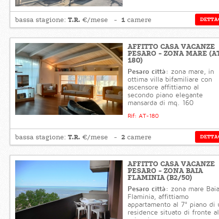
T.R.
1
bassa stagione:
€/mese
camere
DETTA
AFFITTO CASA VACANZE
PESARO - ZONA MARE (A
180)
Pesaro città:
zona mare, in
ottima villa bifamiliare con
ascensore affittiamo al
secondo piano elegante
mansarda di mq. 160
Rif: AT-180
T.R.
2
bassa stagione:
€/mese
camere
DETTA
AFFITTO CASA VACANZE
PESARO - ZONA BAIA
FLAMINIA (B2/50)
Pesaro città:
zona mare Bai
Flaminia, affittiamo
appartamento al 7° piano di 
residence situato di fronte al