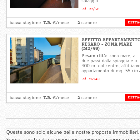
spiaggia
Rif: B2/50
T.R.
2
bassa stagione:
€/mese
camere
DETTA
AFFITTO APPARTAMENT
PESARO - ZONA MARE
(M2/49)
Pesaro città:
zona mare, a
due passi dalla spiaggia e a
400 m. dal centro, affittiam
appartamento di mq. 55 circ
Rif: M2/49
T.R.
2
bassa stagione:
€/mese
camere
DETTA
Queste sono solo alcune delle nostre proposte immobiliari.
Siamo a vostra disposizione per fornirvi una conoscenza più